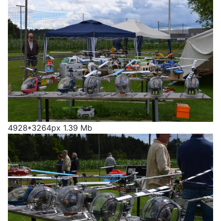
4928*3264px
1.39 Mb