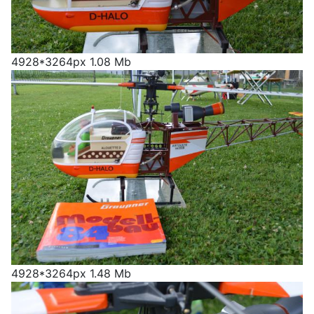
4928*3264px
1.08 Mb
4928*3264px
1.48 Mb