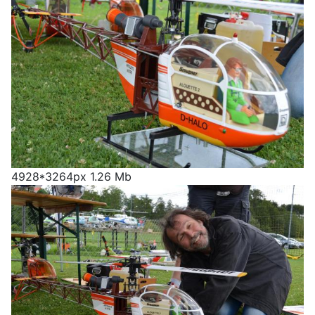
4928*3264px
1.26 Mb