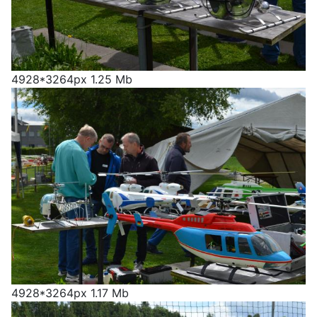
4928*3264px
1.25 Mb
4928*3264px
1.17 Mb