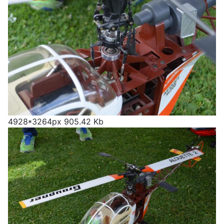
4928*3264px
905.42 Kb