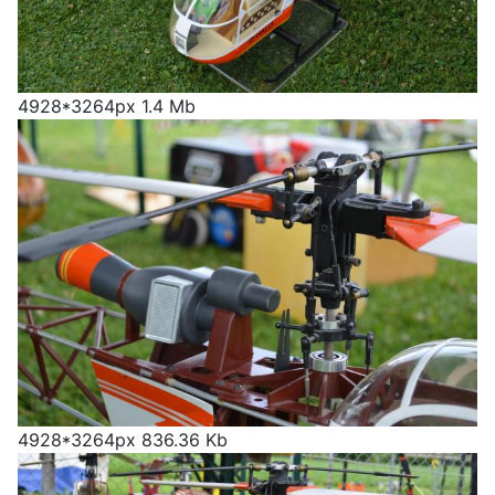
4928*3264px
1.4 Mb
4928*3264px
836.36 Kb