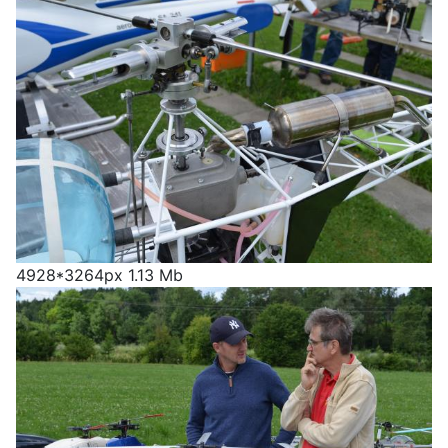
4928*3264px
1.13 Mb