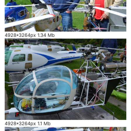
4928*3264px
1.34 Mb
4928*3264px
1.1 Mb