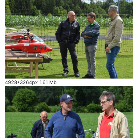
4928*3264px
1.61 Mb