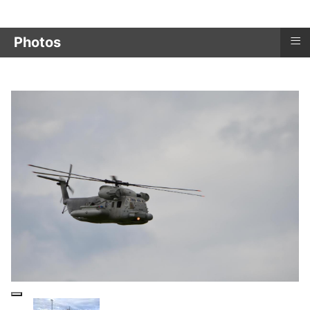
≡
Photos